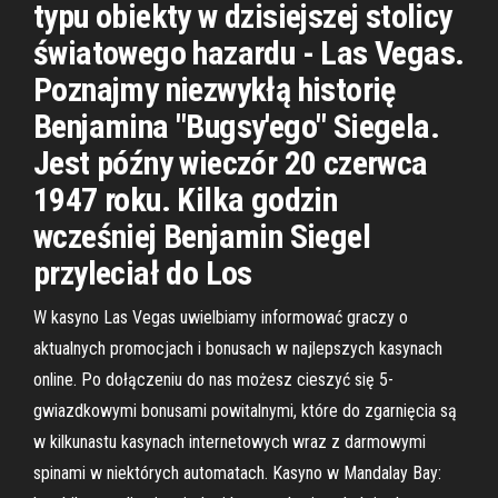
typu obiekty w dzisiejszej stolicy
światowego hazardu - Las Vegas.
Poznajmy niezwykłą historię
Benjamina "Bugsy'ego" Siegela.
Jest późny wieczór 20 czerwca
1947 roku. Kilka godzin
wcześniej Benjamin Siegel
przyleciał do Los
W kasyno Las Vegas uwielbiamy informować graczy o
aktualnych promocjach i bonusach w najlepszych kasynach
online. Po dołączeniu do nas możesz cieszyć się 5-
gwiazdkowymi bonusami powitalnymi, które do zgarnięcia są
w kilkunastu kasynach internetowych wraz z darmowymi
spinami w niektórych automatach. Kasyno w Mandalay Bay: