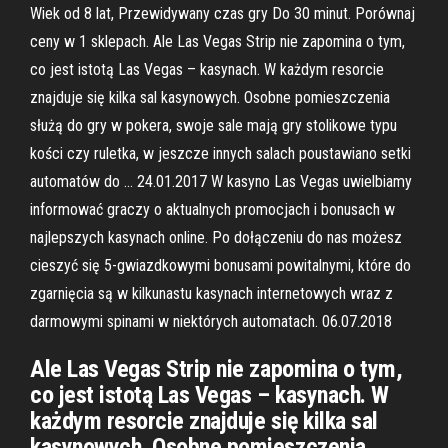
Wiek od 8 lat, Przewidywany czas gry Do 30 minut. Porównaj
ceny w 1 sklepach. Ale Las Vegas Strip nie zapomina o tym,
co jest istotą Las Vegas – kasynach. W każdym resorcie
znajduje się kilka sal kasynowych. Osobne pomieszczenia
służą do gry w pokera, swoje sale mają gry stolikowe typu
kości czy ruletka, w jeszcze innych salach poustawiano setki
automatów do … 24.01.2017 W kasyno Las Vegas uwielbiamy
informować graczy o aktualnych promocjach i bonusach w
najlepszych kasynach online. Po dołączeniu do nas możesz
cieszyć się 5-gwiazdkowymi bonusami powitalnymi, które do
zgarnięcia są w kilkunastu kasynach internetowych wraz z
darmowymi spinami w niektórych automatach. 06.07.2018
Ale Las Vegas Strip nie zapomina o tym,
co jest istotą Las Vegas – kasynach. W
każdym resorcie znajduje się kilka sal
kasynowych. Osobne pomieszczenia