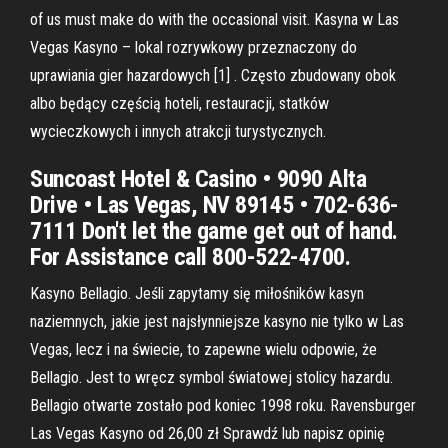
of us must make do with the occasional visit. Kasyna w Las
Vegas Kasyno – lokal rozrywkowy przeznaczony do
uprawiania gier hazardowych [1] . Często zbudowany obok
albo będący częścią hoteli, restauracji, statków
wycieczkowych i innych atrakcji turystycznych.
Suncoast Hotel & Casino • 9090 Alta
Drive • Las Vegas, NV 89145 • 702-636-
7111 Don't let the game get out of hand.
For Assistance call 800-522-4700.
Kasyno Bellagio. Jeśli zapytamy się miłośników kasyn
naziemnych, jakie jest najsłynniejsze kasyno nie tylko w Las
Vegas, lecz i na świecie, to zapewne wielu odpowie, że
Bellagio. Jest to wręcz symbol światowej stolicy hazardu.
Bellagio otwarte zostało pod koniec 1998 roku. Ravensburger
Las Vegas Kasyno od 26,00 zł Sprawdź lub napisz opinię