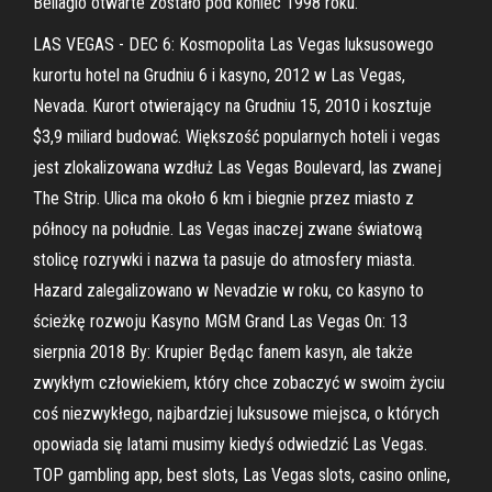
Bellagio otwarte zostało pod koniec 1998 roku.
LAS VEGAS - DEC 6: Kosmopolita Las Vegas luksusowego
kurortu hotel na Grudniu 6 i kasyno, 2012 w Las Vegas,
Nevada. Kurort otwierający na Grudniu 15, 2010 i kosztuje
$3,9 miliard budować. Większość popularnych hoteli i vegas
jest zlokalizowana wzdłuż Las Vegas Boulevard, las zwanej
The Strip. Ulica ma około 6 km i biegnie przez miasto z
północy na południe. Las Vegas inaczej zwane światową
stolicę rozrywki i nazwa ta pasuje do atmosfery miasta.
Hazard zalegalizowano w Nevadzie w roku, co kasyno to
ścieżkę rozwoju Kasyno MGM Grand Las Vegas On: 13
sierpnia 2018 By: Krupier Będąc fanem kasyn, ale także
zwykłym człowiekiem, który chce zobaczyć w swoim życiu
coś niezwykłego, najbardziej luksusowe miejsca, o których
opowiada się latami musimy kiedyś odwiedzić Las Vegas.
TOP gambling app, best slots, Las Vegas slots, casino online,