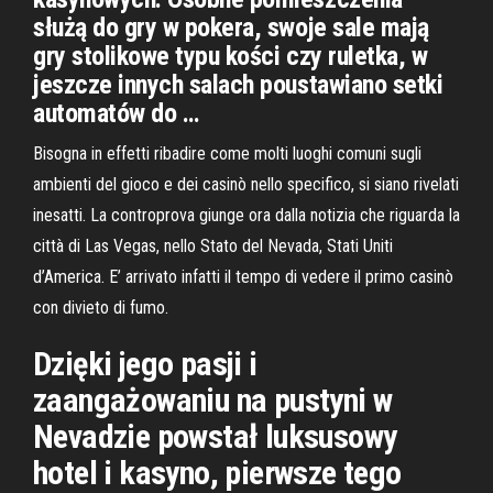
służą do gry w pokera, swoje sale mają
gry stolikowe typu kości czy ruletka, w
jeszcze innych salach poustawiano setki
automatów do …
Bisogna in effetti ribadire come molti luoghi comuni sugli
ambienti del gioco e dei casinò nello specifico, si siano rivelati
inesatti. La controprova giunge ora dalla notizia che riguarda la
città di Las Vegas, nello Stato del Nevada, Stati Uniti
d’America. E’ arrivato infatti il tempo di vedere il primo casinò
con divieto di fumo.
Dzięki jego pasji i
zaangażowaniu na pustyni w
Nevadzie powstał luksusowy
hotel i kasyno, pierwsze tego